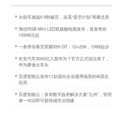
火箭车挑战0.9秒破百，追觅“星空计划”再耀北美
海信RGB-Mini LED双旗舰电视发布，首发售价
15999元起
一条带你看完荣耀X50 GT：12+256，1999起步
长安汽车3000亿入股华为？官方正式说法来了，
华为要做火车头
百度智能云发布11款面向企业通用场景的AI原生
应用
百度智能云：发布数字政府解决方案“九州”，管理
者一句话即可获得城市治理建