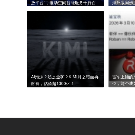
放平台”，推动空间智能服务千行百
海外版同步
业
AI泡沫？还是金矿？KIMI月之暗面再
雷军上铺的
融资，估值超1300亿！
位，能否成