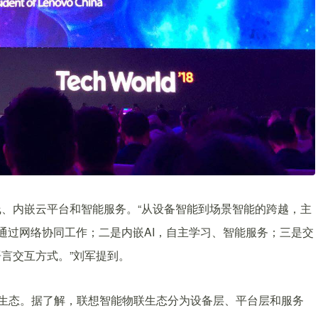
线、内嵌云平台和智能服务。“从设备智能到场景智能的跨越，主
通过网络协同工作；二是内嵌AI，自主学习、智能服务；三是交
言交互方式。”刘军提到。
能物联生态。据了解，联想智能物联生态分为设备层、平台层和服务