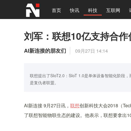
首页
快讯
科技
互联网
刘军：联想10亿支持合作
AI新连接的朋友们
09月27日 14:14
联想提出了SIoT2.0：SIoT 1.0是单体设备智能化阶段，而
是复仇者联盟。
AI新连接 9月27日讯，
联想
创新科技大会2018（Te
了联想智能物联生态的建设。他表示，联想要拿出10