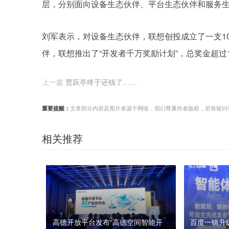
层，分别面向设备生态伙伴、平台生态伙伴和服务
刘军表示，对设备生态伙伴，联想创投成立了一支10
伴，联想推出了“开发者千万奖励计划”，总奖金超过1
上一篇
贾跃亭终于还钱了……
重要提醒：
文章部分内容及图片来源于网络，我们尊重作者版权，若有疑问可与我们
相关推荐
高德开放平台发布“高德空间智能开
百度一镜升