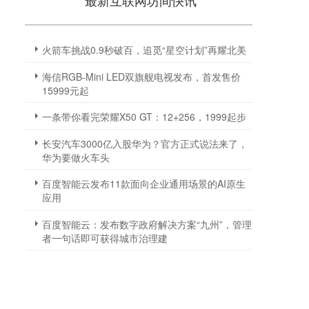
最新互联网坊间快讯
火箭车挑战0.9秒破百，追觅“星空计划”再耀北美
海信RGB-Mini LED双旗舰电视发布，首发售价
15999元起
一条带你看完荣耀X50 GT：12+256，1999起步
长安汽车3000亿入股华为？官方正式说法来了，
华为要做火车头
百度智能云发布11款面向企业通用场景的AI原生
应用
百度智能云：发布数字政府解决方案“九州”，管理
者一句话即可获得城市治理建