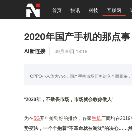
首页
快讯
科技
互联网
2020年国产手机的那点
AI新连接
09月20日 18:18
OPPO小米华为vivo，国产手机市场即将进入全面厮
“
2020年，不敬畏市场，市场就会教你做人
”
为在
5G
开年抢到好的排位，各家
手机
厂商均在201
势变法，一个个抱着“不革命就被淘汰”的决心……然