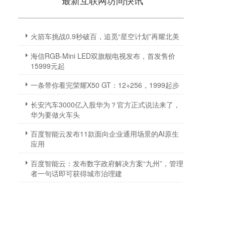
最新互联网坊间快讯
火箭车挑战0.9秒破百，追觅“星空计划”再耀北美
海信RGB-Mini LED双旗舰电视发布，首发售价
15999元起
一条带你看完荣耀X50 GT：12+256，1999起步
长安汽车3000亿入股华为？官方正式说法来了，
华为要做火车头
百度智能云发布11款面向企业通用场景的AI原生
应用
百度智能云：发布数字政府解决方案“九州”，管理
者一句话即可获得城市治理建