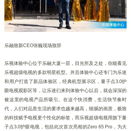
乐融致新CEO张巍现场致辞
乐视体验中心位于乐融大厦一层，目光所及之处，你能看见
乐视超级电视的多款明星机型。并且体验中心还专门为乐迷
和用户打造了新品体验区，经典机型展示区，量子点3.0护
眼电视观影区等，让乐迷们来到体验中心以后，就会深深的
被这里的电视产品所吸引。在这个快消费，生活快节奏时
代，人们对品质生活的要求也越来越高，细腻的画质，极致
的科技赋予电视更个性化的标签，而乐视超级电视用旗下量
子点3.0护眼电视，包括此次首次亮相的Zero 65 Pro，为大