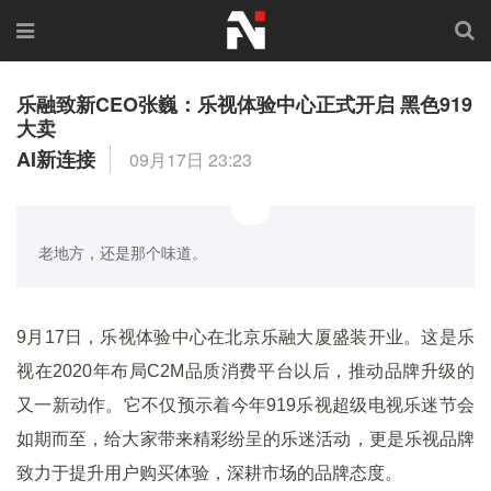
乐融致新CEO张巍：乐视体验中心正式开启 黑色919
大卖
AI新连接
09月17日 23:23
老地方，还是那个味道。
9月17日，乐视体验中心在北京乐融大厦盛装开业。这是乐
视在2020年布局C2M品质消费平台以后，推动品牌升级的
又一新动作。它不仅预示着今年919乐视超级电视乐迷节会
如期而至，给大家带来精彩纷呈的乐迷活动，更是乐视品牌
致力于提升用户购买体验，深耕市场的品牌态度。