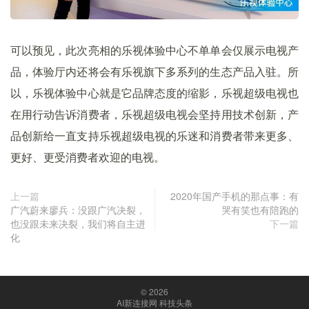
可以预见，此次亮相的乐视体验中心不单单会仅展示电视产
品，体验厅内还将会有乐视旗下多系列的生态产品入驻。所
以，乐视体验中心就是它品牌态度的缩影，乐视超级电视也
在用行动告诉消费者，乐视超级电视会坚持用技术创新，产
品创新给一直支持乐视超级电视的乐迷和消费者带来更多、
更好、更受消费者欢迎的电视。
上一篇
2020年国产手机的那点事：有
广汽蔚来廖兵：没跟广汽决裂，
哭有笑也有陪跑的
也没跟未来决裂，我们将自主进
下一篇
化
© 2026
AI新连接网 科技头条