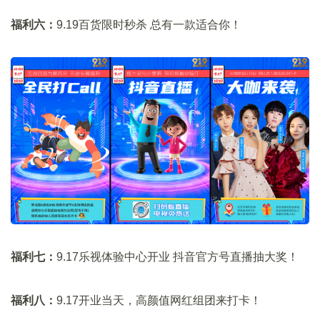
福利六：
9.19百货限时秒杀 总有一款适合你！
福利七：
9.17乐视体验中心开业 抖音官方号直播抽大奖！
福利八：
9.17开业当天，高颜值网红组团来打卡！