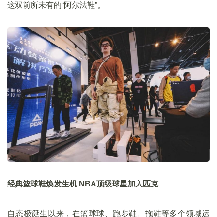
这双前所未有的“阿尔法鞋”。
经典篮球鞋焕发生机 NBA顶级球星加入匹克
自态极诞生以来，在篮球球、跑步鞋、拖鞋等多个领域运