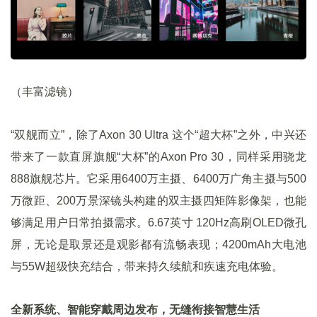
（丰富滤镜）
“双舰而立”，除了Axon 30 Ultra 这个“超大杯”之外，中兴还
带来了一款直屏旗舰“大杯”的Axon Pro 30，同样采用骁龙
888旗舰芯片。它采用6400万主摄、6400万广角主摄与500
万微距、200万景深镜头构建的双主摄四矩阵影像架，也能
够满足用户日常拍摄需求。6.67英寸 120Hz高刷OLED微孔
屏，无论是取景还是观影都有流畅表现；4200mAh大电池
与55W超级快充结合，带来持久续航和疾速充电体验。
全新系统、智能穿戴周边发布，无缝衔接智慧生活