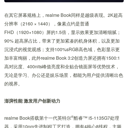
在其它屏幕规格上，realme Book同样是越级表现。2K超高
分辨率（2160 × 1440），像素点约是普通
FHD（1920×1080）屏的1.5倍，显示效果更加清晰细腻；
90% 超高屏占比，带来了更加紧凑的机身体积，以及更加
沉浸式的视觉观感；支持100%sRGB高色域，色彩显示更
加丰富绚丽，此外realme Book 3:2创造力屏还拥有1500:1
高对比度、400nits峰值亮度和全贴合镜面屏等优势技术，
无论是学习、办公还是娱乐场景，都能为用户提供清晰出色
的视界。
澎湃性能 激发用户创新动力
®
realme Book搭载第十一代英特尔
酷睿™ i5-1135G7处理
器，采用10nm先进制程工艺打造，拥有4核心8线程，主频