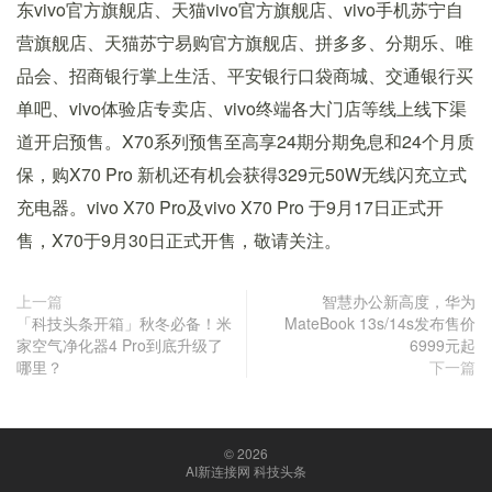
东vivo官方旗舰店、天猫vivo官方旗舰店、vivo手机苏宁自
营旗舰店、天猫苏宁易购官方旗舰店、拼多多、分期乐、唯
品会、招商银行掌上生活、平安银行口袋商城、交通银行买
单吧、vivo体验店专卖店、vivo终端各大门店等线上线下渠
道开启预售。X70系列预售至高享24期分期免息和24个月质
保，购X70 Pro 新机还有机会获得329元50W无线闪充立式
充电器。vivo X70 Pro及vivo X70 Pro 于9月17日正式开
售，X70于9月30日正式开售，敬请关注。
上一篇
智慧办公新高度，华为
「科技头条开箱」秋冬必备！米
MateBook 13s/14s发布售价
家空气净化器4 Pro到底升级了
6999元起
哪里？
下一篇
© 2026
AI新连接网 科技头条
京ICP备18047088号-1