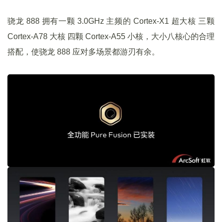
骁龙 888 拥有一颗 3.0GHz 主频的 Cortex-X1 超大核 三颗
Cortex-A78 大核 四颗 Cortex-A55 小核，大小八核心的合理
搭配，使骁龙 888 应对多场景都游刃有余。