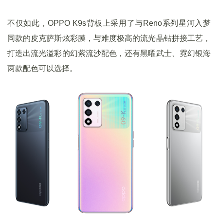
不仅如此，OPPO K9s背板上采用了与Reno系列星河入梦
同款的皮克萨斯炫彩膜，与难度极高的流光晶钻拼接工艺，
打造出流光溢彩的幻紫流沙配色，还有黑曜武士、霓幻银海
两款配色可以选择。