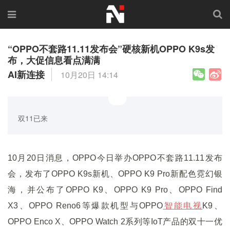
“OPPO不套路11.11发布会”硬核新机OPPO K9s发
布，大促信息看点满满
AI新连接
10月20日 14:14
双11已来
10月20日消息，OPPO今日举办OPPO不套路11.11发布
会，发布了OPPO K9s新机、OPPO K9 Pro新配色霓幻银
海，并公布了OPPO K9、OPPO K9 Pro、OPPO Find
X3、OPPO Reno6等爆款机型与OPPO
智能电视
K9、
OPPO Enco X、OPPO Watch 2系列等IoT产品的双十一优