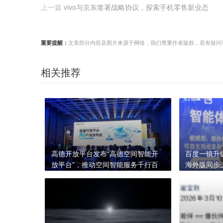
上一篇
vivo与京东签署战略协议，探索手机零售新业态
重要提醒：
文章部分内容及图片来源于网络，我们尊重作者版权，若有疑问可与我们
相关推荐
高德开放平台发布“高德空间智能开
百度一镜升
放平台”，推动空间智能服务千行百
海外版同步
业