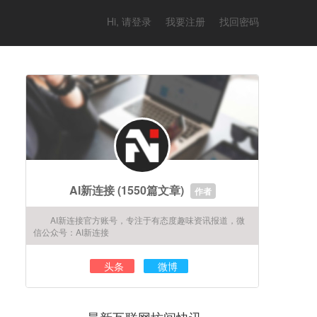
Hi, 请登录
我要注册
找回密码
AI新连接
(1550篇文章)
作者
AI新连接官方账号，专注于有态度趣味资讯报道，微
信公众号：AI新连接
头条
微博