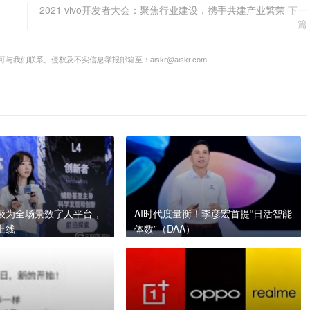
2021 vivo开发者大会：聚焦行业建设，携手共建产业繁荣
下一
篇
联系。侵权及不实信息举报邮箱至：aiskr@aiskr.com
级为全场景数字人平台，
AI时代度量衡！李彦宏首提“日活智能
上线
体数”（DAA）