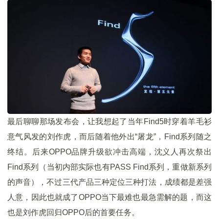
最后聊聊那场发布会，让我想起了当年Find5时穿着羊毛衫
意气风发的刘作虎，而后随着他外出“屠龙”，Find系列随之
终结。后来OPPO品牌升级欲冲击高端，沈义人再次祭出
Find系列（当初内部实际也有PASS Find系列，重做新系列
的声音），不过三代产品三种定位三种打法，成绩都是差强
人意，因此也就成了OPPO当下最难也最急需解的题，而这
也是刘作虎回归OPPO后的首要任务。