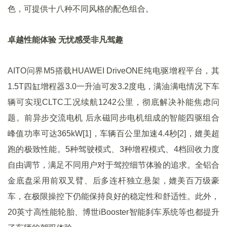
色，可提供十八种不同风格的配色组合。
卓越性能体验 无忧感受非凡驾趣
AITO问界M5搭载HUAWEI DriveONE纯电驱增程平台，其
1.5T四缸增程器3.0一升油可发3.2度电，满油满电情况下车
辆可实现CLTC工况续航1242公里，彻底解决补能焦虑问
题。前异步交流电机 后永磁同步电机组成的智能四驱组合
峰值功率可达365kW[1]，车辆百公里加速4.4秒[2]，媲美超
跑的极致性能。5种驾驶模式、3种增程模式、4档回收力度
自由调节，满足不同用户对于驾控细节体验的追求。全铝合
金底盘采用前双叉臂、后多连杆独立悬架，媲美百万级豪
车，在极限操控下仍能保持良好的稳定性和舒适性。此外，
20英寸高性能轮胎、博世iBooster智能刹车系统等也都提升