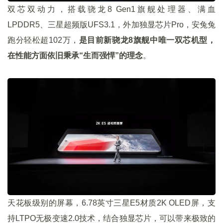
双芯双动力，搭载骁龙8 Gen1旗舰处理器、满血
LPDDR5、三星超频版UFS3.1，外加独显芯片Pro，安兔兔
跑分轻松超102万，
是目前新骁龙8旗舰中唯一双芯机型，
在性能方面依旧秉承“生而强悍”的理念
。
天花板级别的屏幕，6.78英寸三星E5材质2K OLED屏，支
持LTPO无极变速2.0技术，结合独显芯片，可以带来极致的