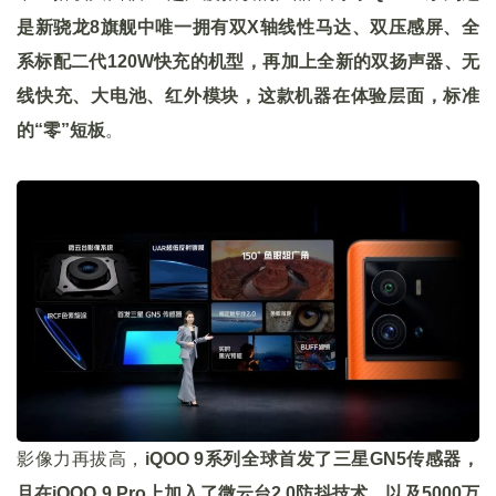
是新骁龙8旗舰中唯一拥有双X轴线性马达、双压感屏、全
系标配二代120W快充的机型，再加上全新的双扬声器、无
线快充、大电池、红外模块，这款机器在体验层面，标准
的“零”短板
。
影像力再拔高，
iQOO 9系列全球首发了三星GN5传感器，
且在iQOO 9 Pro上加入了微云台2.0防抖技术，以及5000万