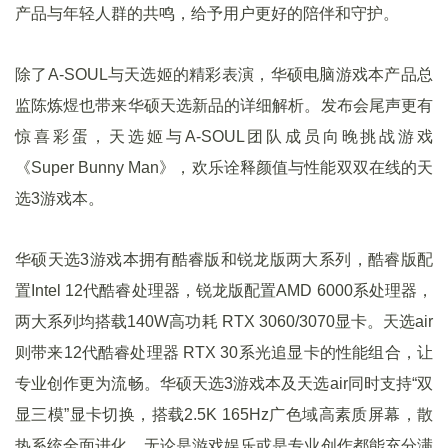
产品与年轻人群的共鸣，给予用户更好的陪伴和守护。
除了A-SOUL与天选姬的精彩表演，华硕电脑游戏本产品总
监陈炼煜也带来华硕天选新品的详细解析。发布会尾声更有
惊喜彩蛋，天选姬与A-SOUL团队成员向晚挑战游戏
《Super Bunny Man》，欢乐诠释颜值与性能双双在线的天
选3游戏本。
华硕天选3游戏本拥有酷睿版和锐龙版两大系列，酷睿版配
置Intel 12代酷睿处理器，锐龙版配置AMD 6000系处理器，
两大系列均搭载140W高功耗 RTX 3060/3070显卡。天选air
则带来12代酷睿处理器 RTX 30系光追显卡的性能组合，让
专业创作更为流畅。华硕天选3游戏本及天选air同时支持“双
显三模”显卡切换，搭载2.5K 165Hz广色域高素质屏幕，散
热系统全面进化，无论是游戏娱乐或是专业创作都能充分满