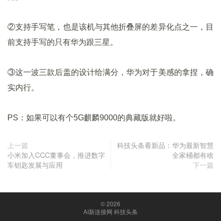
②支持手写笔，也是该机与其他折叠屏的差异化点之一，目
前支持手写的只有华为跟三星。
③这一波三款后盖的设计给满分，华为对于美感的拿捏，确
实内行。
PS：如果可以有个5G麒麟9000的典藏版就好啦。
上一篇
科技头条看新品：华为最新智慧
小米加入CCC董事会，推进数字
全家桶都有啥
车钥匙发展与应用
下一篇
© 2026
AI新连接网 科技头条
京ICP备18047088号-1