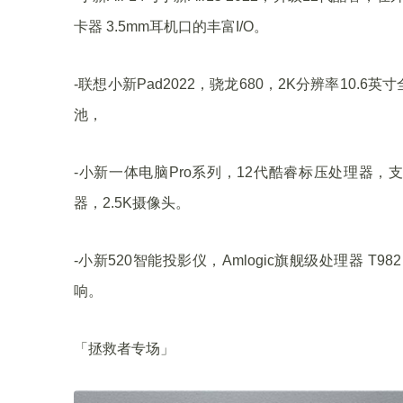
卡器 3.5mm耳机口的丰富I/O。
-联想小新Pad2022，骁龙680，2K分辨率10.6
池，
-小新一体电脑Pro系列，12代酷睿标压处理器，支持最高
器，2.5K摄像头。
-小新520智能投影仪，Amlogic旗舰级处理器 T9
响。
「拯救者专场」