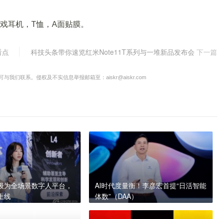
游戏耳机，T恤，A面贴膜。
看点
科技头条带你速览红米Note11T系列与一堆新品发布会
下一篇
联系。侵权及不实信息举报邮箱至：aiskr@aiskr.com
级为全场景数字人平台，
AI时代度量衡！李彦宏首提“日活智能
上线
体数”（DAA）