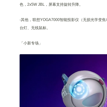
色，2x5W JBL，屏幕支持旋转升降。
-其他，联想YOGA7000智能投影仪（无损光学变焦/10
台灯、无线鼠标。
「小新专场」