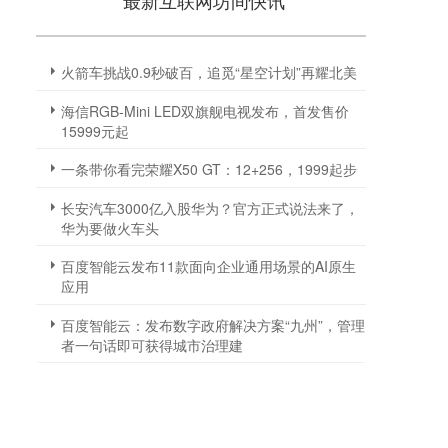
最新互联网坊间快讯
火箭车挑战0.9秒破百，追觅“星空计划”再耀北美
海信RGB-Mini LED双旗舰电视发布，首发售价
15999元起
一条带你看完荣耀X50 GT：12+256，1999起步
长安汽车3000亿入股华为？官方正式说法来了，
华为要做火车头
百度智能云发布11款面向企业通用场景的AI原生
应用
百度智能云：发布数字政府解决方案“九州”，管理
者一句话即可获得城市治理建