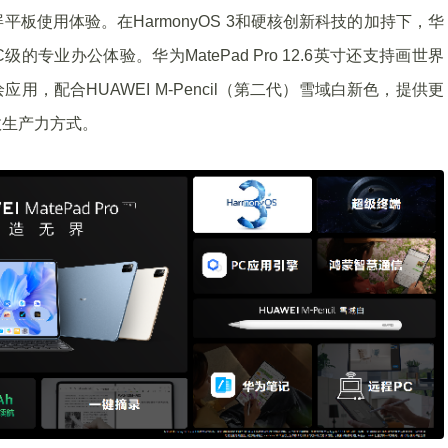
板使用体验。在HarmonyOS 3和硬核创新科技的加持下，华
PC级的专业办公体验。华为MatePad Pro 12.6英寸还支持画世界
写绘应用，配合HUAWEI M-Pencil（第二代）雪域白新色，提供更
效生产力方式。