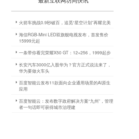
最新互联网坊间快讯
火箭车挑战0.9秒破百，追觅“星空计划”再耀北美
海信RGB-Mini LED双旗舰电视发布，首发售价
15999元起
一条带你看完荣耀X50 GT：12+256，1999起步
长安汽车3000亿入股华为？官方正式说法来了，
华为要做火车头
百度智能云发布11款面向企业通用场景的AI原生
应用
百度智能云：发布数字政府解决方案“九州”，管理
者一句话即可获得城市治理建