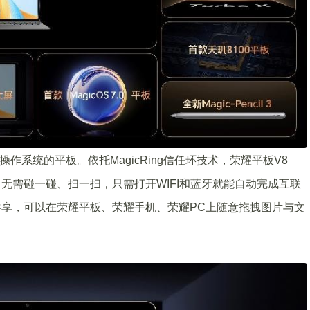
场景操作系统的平板。依托MagicRing信任环技术，荣耀平板V8
，无需碰一碰、扫一扫，只需打开WIFI和蓝牙就能自动完成互联
享，可以在荣耀平板、荣耀手机、荣耀PC上随意拖拽图片与文