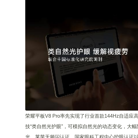
荣耀平板V8 Pro率先实现了行业首款144Hz自
技“类自然光护眼”，可模拟自然光的动态变化，大
光，莱茵无频闪认证、国家眼科工程中心护眼认证以及