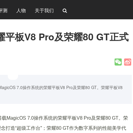
评测
人物
关于我们
板V8 Pro及荣耀80 GT正式
cOS 7.0操作系统的荣耀平板V8 Pro及荣耀80 GT。荣耀平板V8
gicOS 7.0操作系统的荣耀平板V8 Pro及荣耀80 GT。荣
理念打造“超级工作台”；荣耀80 GT作为数字系列的性能美学代