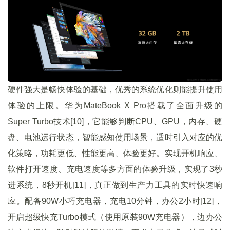
硬件强大是畅快体验的基础，优秀的系统优化则能提升使用
体验的上限。华为MateBook X Pro搭载了全面升级的
Super Turbo技术[10]，它能够判断CPU、GPU，内存、硬
盘、电池运行状态，智能感知使用场景，适时引入对应的优
化策略，功耗更低、性能更高、体验更好。实现开机响应、
软件打开速度、充电速度等多方面的体验升级，实现了3秒
进系统，8秒开机[11]，真正做到生产力工具的实时快速响
应。配备90W小巧充电器，充电10分钟，办公2小时[12]，
开启超级快充Turbo模式（使用原装90W充电器），边办公