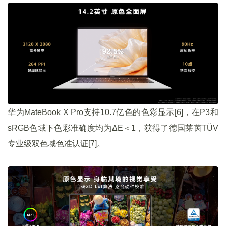
华为MateBook X Pro支持10.7亿色的色彩显示[6]，在P3和
sRGB色域下色彩准确度均为ΔE＜1，获得了德国莱茵TÜV
专业级双色域色准认证[7]。