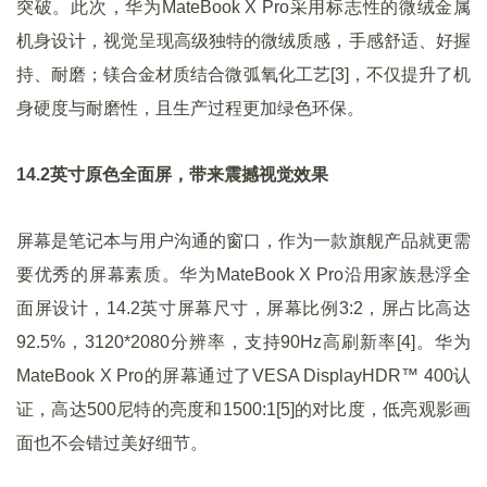
突破。此次，华为MateBook X Pro采用标志性的微绒金属
机身设计，视觉呈现高级独特的微绒质感，手感舒适、好握
持、耐磨；镁合金材质结合微弧氧化工艺[3]，不仅提升了机
身硬度与耐磨性，且生产过程更加绿色环保。
14.2英寸原色全面屏，带来震撼视觉效果
屏幕是笔记本与用户沟通的窗口，作为一款旗舰产品就更需
要优秀的屏幕素质。华为MateBook X Pro沿用家族悬浮全
面屏设计，14.2英寸屏幕尺寸，屏幕比例3:2，屏占比高达
92.5%，3120*2080分辨率，支持90Hz高刷新率[4]。华为
MateBook X Pro的屏幕通过了VESA DisplayHDR™ 400认
证，高达500尼特的亮度和1500:1[5]的对比度，低亮观影画
面也不会错过美好细节。