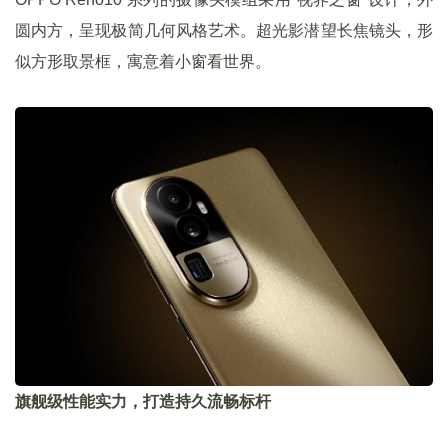
圆内方，呈现极简几何风格艺术。超光影潜望长焦镜头，形
似方形取景框，寓意着小窗看世界。
旗舰级性能实力，打造持久流畅标杆