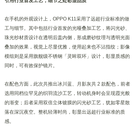
引用行业首发工艺，细节之处彰显品质
在手机的外观设计上，OPPO K11采用了远超行业标准的做
工与细节。其中包括行业首发的光哑叠加工艺，将闪光砂、
珠光纱材质设计在透明后盖内侧，形成磨砂纹理与透明光面
叠加的效果，视觉上尽显优雅，使用起来也不沾指纹；影像
模组则是采用旗舰级不锈钢「灵眸双环」设计，彰显质感的
同时，可有效保护镜片。
在配色方面，此次共推出冰川蓝、月影灰共 2 款配色，前者
选用同档位罕见的织羽流沙工艺，转动机身时会呈现霞光般
的渐变；后者采用双倍立体镀膜的闪光砂工艺，犹如零星散
落在深沉夜空。整机轻薄时尚，彰显出远超行业标准的质
感。