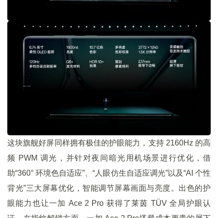
这块旗舰好屏同样拥有极佳的护眼能力，支持 2160Hz 的高
频 PWM 调光，并针对夜间暗光用机场景进行优化，借
助“360° 环境色自适应”、“人眼仿生自适应调光”以及“AI 个性
背光”三大屏幕优化，智能调节屏幕画面与亮度。出色的护
眼能力也让一加 Ace 2 Pro 获得了莱茵 TÜV 全局护眼认