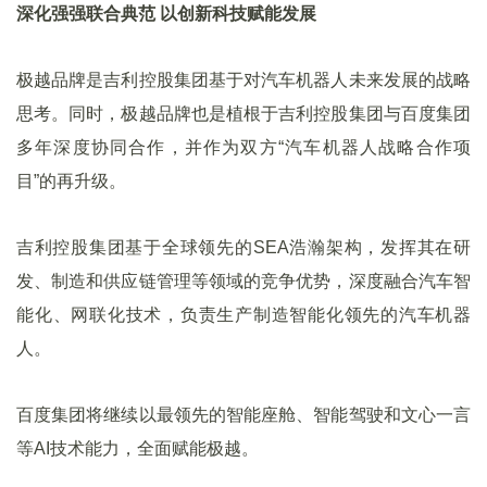
深化强强联合典范 以创新科技赋能发展
极越品牌是吉利控股集团基于对汽车机器人未来发展的战略
思考。同时，极越品牌也是植根于吉利控股集团与百度集团
多年深度协同合作，并作为双方“汽车机器人战略合作项
目”的再升级。
吉利控股集团基于全球领先的SEA浩瀚架构，发挥其在研
发、制造和供应链管理等领域的竞争优势，深度融合汽车智
能化、网联化技术，负责生产制造智能化领先的汽车机器
人。
百度集团将继续以最领先的智能座舱、智能驾驶和文心一言
等AI技术能力，全面赋能极越。