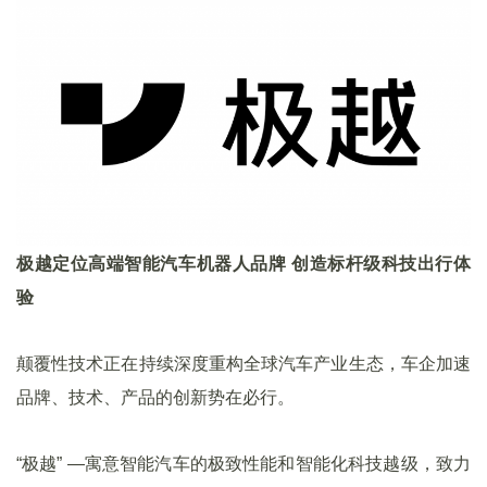
极越定位高端智能汽车机器人品牌 创造标杆级科技出行体
验
颠覆性技术正在持续深度重构全球汽车产业生态，车企加速
品牌、技术、产品的创新势在必行。
“极越” —寓意智能汽车的极致性能和智能化科技越级，致力