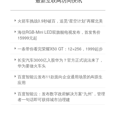
最新互联网坊间快讯
火箭车挑战0.9秒破百，追觅“星空计划”再耀北美
海信RGB-Mini LED双旗舰电视发布，首发售价
15999元起
一条带你看完荣耀X50 GT：12+256，1999起步
长安汽车3000亿入股华为？官方正式说法来了，
华为要做火车头
百度智能云发布11款面向企业通用场景的AI原生
应用
百度智能云：发布数字政府解决方案“九州”，管理
者一句话即可获得城市治理建