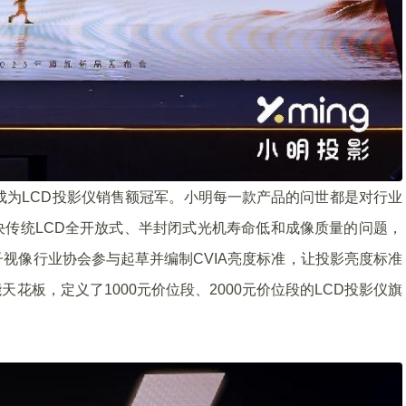
年成为LCD投影仪销售额冠军。小明每一款产品的问世都是对行业
传统LCD全开放式、半封闭式光机寿命低和成像质量的问题，
子视像行业协会参与起草并编制CVIA亮度标准，让投影亮度标准
花板，定义了1000元价位段、2000元价位段的LCD投影仪旗