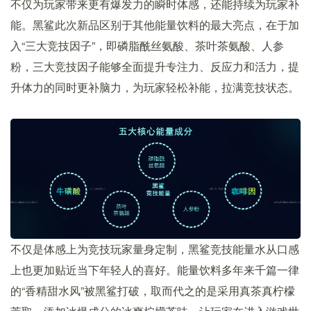
不仅为玩家带来更有爆发力的瞬时体感，还能持续为玩家补
能。黑鲨此次新品区别于其他能量饮料的最大亮点，在于加
入“三大竞技因子”，即磷脂酰丝氨酸、茶叶茶氨酸、人参
粉，三大竞技因子能够全面提升专注力、反应力和活力，提
升体力的同时更补脑力，为玩家轻松补能，拉满竞技状态。
不仅是体感上为竞技玩家量身定制，黑鲨竞技能量水从口感
上也更加贴近当下年轻人的喜好。能量饮料多年来千篇一律
的“香精甜水风”被黑鲨打破，取而代之的是采用真茶真柠檬