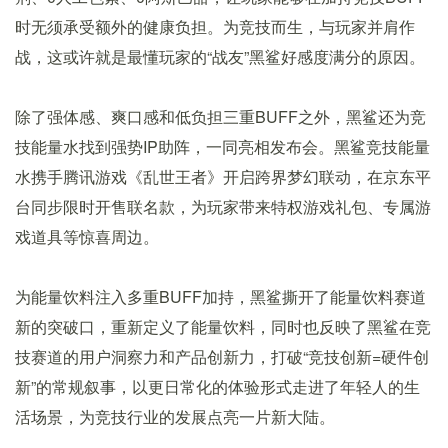
时无须承受额外的健康负担。为竞技而生，与玩家并肩作
战，这或许就是最懂玩家的“战友”黑鲨好感度满分的原因。
除了强体感、爽口感和低负担三重BUFF之外，黑鲨还为竞
技能量水找到强势IP助阵，一同亮相发布会。黑鲨竞技能量
水携手腾讯游戏《乱世王者》开启跨界梦幻联动，在京东平
台同步限时开售联名款，为玩家带来特权游戏礼包、专属游
戏道具等惊喜周边。
为能量饮料注入多重BUFF加持，黑鲨撕开了能量饮料赛道
新的突破口，重新定义了能量饮料，同时也反映了黑鲨在竞
技赛道的用户洞察力和产品创新力，打破“竞技创新=硬件创
新”的常规叙事，以更日常化的体验形式走进了年轻人的生
活场景，为竞技行业的发展点亮一片新大陆。