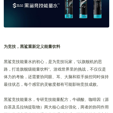
为竞技，黑鲨重新定义能量饮料
黑鲨竞技能量水的初心，是为竞技玩家，“以旗舰机的思
路，打造旗舰级能量饮料”。游戏世界里的挑战，不仅仅是
体力的考验，还需要协同眼、耳、大脑和双手操控同时保持
最佳状态，每个感官的灵敏度都有可能影响竞技成败。
黑鲨竞技能量水，专研竞技能量配方，牛磺酸、咖啡因（源
自茶及瓜拉纳提取物）两大核心成分强化，两者的协同作用