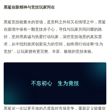
黑鲨创新精神与竞技玩家同在
黑鲨竞技能量水的登场，是意料之外却又在情理之中，黑鲨
在困境中保有一颗竞技赤子心，寻找与玩家共同闪耀的路
径，坚持用真诚与热爱打动玩家，深挖竞技场景的真实需
求，从中找到发挥创新实力的空间，始终用行动诠释“生为
竞技”，让玩家拥有更完整、丰富、极致的竞技体验。
黑鲨这一次以更开放的态度面对市场竞争，重新定义能量饮