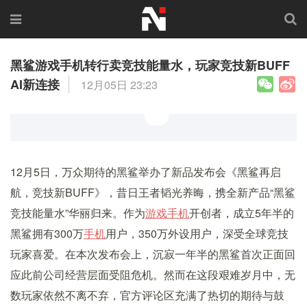
黑鲨游戏手机转行卖竞技能量水，玩家竞技新BUFF
AI新连接
12月05日 23:23
12月5日，万众期待的黑鲨举办了新品发布会《黑鲨再启
航，竞技新BUFF》，昔日王者韬光养晦，携全新产品“黑鲨
竞技能量水”华丽归来。作为
游戏手机
开创者，成立5年半的
黑鲨拥有300万
手机
用户，350万外设用户，深受全球竞技
玩家喜爱。在本次发布会上，沉寂一年半的黑鲨首次正面回
应此前公司经营层面受阻危机。然而在这段艰难岁月中，无
数玩家依然不离不弃，官方评论区充满了热切的期待与鼓