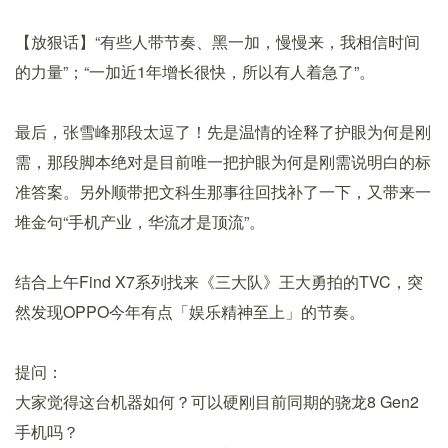
【放狠话】“有些人带节奏、黑一加，慢慢来，我相信时间
的力量”；“一加近1年增长很快，所以有人着急了”。
最后，张雪峰那段太逗了！先是温情的诠释了护眼为何是刚
需，那段脚本绝对是目前唯一把护眼为何是刚需说明白的标
准答案。另外顺带把文科生那事往回找补了一下，又带来一
堆金句“手机产业，华流才是顶流”。
结合上午Find X7系列找来《三大队》王大勇拍的TVC，突
然发现OPPO今年有点「娱乐精神至上」的节奏。
提问：
大家觉得这台机器如何？可以硬刚目前同期的骁龙8 Gen2
手机吗？