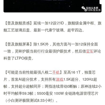
【普及旗舰质感】延续一加12设计ID，旗舰级金属中框、旗
舰工艺玻璃后盖、最新一代康宁玻璃、超窄四边。
【普及旗舰屏幕】除1.5K外，其他方面与一加12保持全面
一致，灵眸护眼当前行行业最强护眼技术，然后借
雷军
评论
科普了LTPO很贵。
【可能是当前性能最强八根二
手机
】至高16 1T，独显芯
片，首发AI超分技术，支持所有
游戏
1.5K超分、120Hz超
帧，支持超分超帧同开；两指连续滑动0断触；原神连续2小
时平均帧率59.3帧；5500毫安 100W 全链路电源管理芯片
（小白测评极限测试8.33小时）。