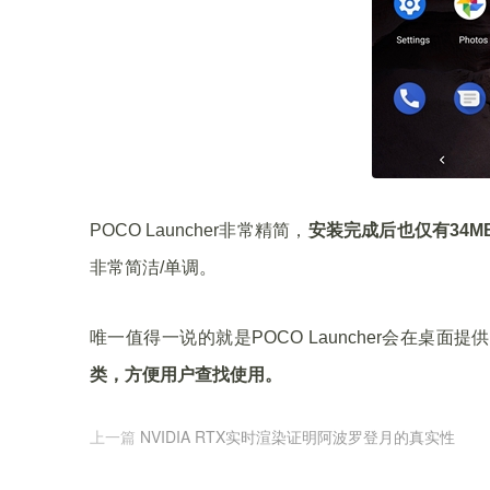
POCO Launcher非常精简，
安装完成后也仅有34M
非常简洁/单调。
唯一值得一说的就是POCO Launcher会在桌面
类，方便用户查找使用。
上一篇
NVIDIA RTX实时渲染证明阿波罗登月的真实性