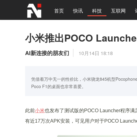
首页
快讯
科技
互联网
小米推出POCO Launc
AI新连接的朋友们
10月14日 18:18
凭借着万中无一的性价比，小米骁龙845机型Pocoph
Poco F1的桌面也非常喜爱。
此前
小米
也发布了测试版的POCO Launcher
有近17万次APK安装，可见用户对于POCO Launc