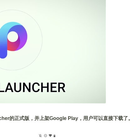
cher的正式版，并上架Google Play，用户可以直接下载了。