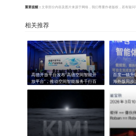
重要提醒：
文章部分内容及图片来源于网络，我们尊重作者版权，若有疑问可与我们
相关推荐
高德开放平台发布“高德空间智能开
百度一镜升
放平台”，推动空间智能服务千行百
海外版同步
业