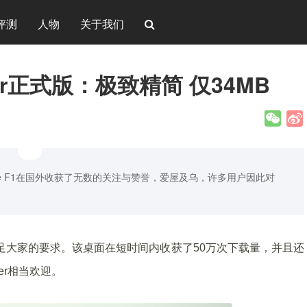
评测
人物
关于我们
her正式版：极致精简 仅34MB
one F1在国外收获了无数的关注与赞誉，爱屋及乌，许多用户因此对
程序满足大家的要求。该桌面在短时间内收获了50万次下载量，并且还
her相当欢迎。