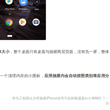
B大小
，整个桌面只有桌面与抽屉两层页面，没有负一屏，整体
提供一个清理内存的小图标，
应用抽屉内会自动按照类别将应用分
华为工程师认为导致新iPhone信号不好的根源是4×4 MIMO
下一
篇