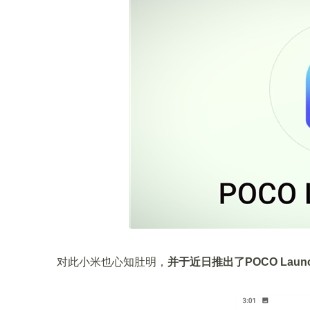
对此小米也心知肚明，
并于近日推出了POCO Laun