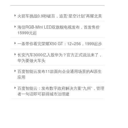
火箭车挑战0.9秒破百，追觅“星空计划”再耀北美
海信RGB-Mini LED双旗舰电视发布，首发售价
15999元起
一条带你看完荣耀X50 GT：12+256，1999起步
长安汽车3000亿入股华为？官方正式说法来了，
华为要做火车头
百度智能云发布11款面向企业通用场景的AI原生
应用
百度智能云：发布数字政府解决方案“九州”，管理
者一句话即可获得城市治理建