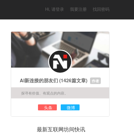
Hi, 请登录
我要注册
找回密码
AI新连接的朋友们
(1426篇文章)
作者
探寻有价值、有观点的内容。
头条
微博
最新互联网坊间快讯