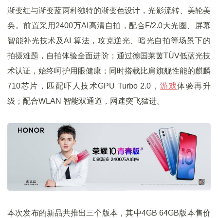
渐变红与渐变蓝两种独特的渐变色设计，光影流转、美轮美
奂。前置采用2400万AI高清自拍，配合
F/2.0大光圈、屏幕
智能补光技术及AI 算法，
攻克逆光、暗光自拍等场景下的
拍摄难题，自拍体验全面进阶；通过德国莱茵TÜV低蓝光技
术认证，始终呵护用眼健康；同时搭载比肩旗舰性能的麒麟
710芯片，匹配吓人技术GPU Turbo 2.0，
游戏
体验再升
级；
配合WLAN 智能双通道，网速突飞猛进。
本次发布的新品共推出三个版本，其中
4GB 64GB版本售价