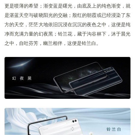
更是喷薄的希望；渐变蓝是曙光，由底及上的纯色渐变，就
是湛蓝天空与破晓阳光的交融；殷红的朝霞或已经浸染了东
方的天空，茫茫大地依旧沉浸在沉沉的夜色之中，这便是纯
净而充满力量的幻夜黑；
铃兰花，藏于沟谷林下，沐于晨光
之中，自吐芬芳，幽兰相伴，这便是铃兰白。