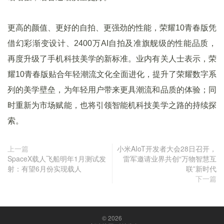
更高的颜值、更好的自拍、更强劲的性能，荣耀10青春版凭
借幻彩渐变设计、2400万AI自拍及准旗舰级的性能品质，
再度升级了手机科技美学的新标准。业内有关人士表示，荣
耀10青春版贴合年轻潮流文化全面进化，提升了荣耀数字系
列的美学壁垒，为年轻用户带来更具潮流和品质的体验；同
时重新为市场赋能，也将引领智能机科技美学之路的持续探
索。
上一篇
小米AIoT开发者大会28日召开，
SpaceX载人飞船明年1月测试发
雷军邀请业界共创“万物智慧互
射：有望6月份实现载人
联”新时代
下一篇
© 2026