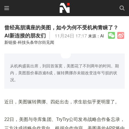
曾经高朋满座的美图，如今为何不受机构青睐了？
AI新连接的朋友们
11月24日 17:17
来源：AI
新链接-科技头条华尔街见闻
从机构盛装出席，到回首落寞，美图花了不到两年的时间。期
内，美图股价暴跌逾8成，辗转腾挪亦未能改变连年亏损的状
况。
近日，美图辗转腾挪、四处出击，求生欲似乎更明显了。
22日，美图与寺库集团、TryTry公司发布战略合作备忘录，
三方达成战略合作意向。根据合作内容，美图美妆APP将由