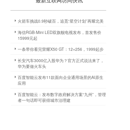
最新互联网坊间快讯
火箭车挑战0.9秒破百，追觅“星空计划”再耀北美
海信RGB-Mini LED双旗舰电视发布，首发售价
15999元起
一条带你看完荣耀X50 GT：12+256，1999起步
长安汽车3000亿入股华为？官方正式说法来了，
华为要做火车头
百度智能云发布11款面向企业通用场景的AI原生
应用
百度智能云：发布数字政府解决方案“九州”，管理
者一句话即可获得城市治理建