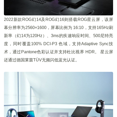
2022新款ROG幻14及ROG幻16则搭载ROG星云屏，该屏
幕分辨率为2560×1600，屏幕比例为 16:10，支持165Hz刷
新率（幻14为120Hz）、3ms的疾速响应时间、500尼特亮
度，同时覆盖100% DCI-P3 色域，支持Adaptive Sync技
术，通过Pantone色彩认证并支持杜比视界 HDR。 星云屏
还通过德国莱茵TÜV无频闪低蓝光认证。