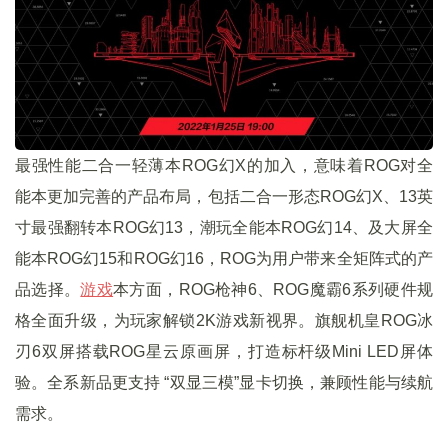
最强性能二合一轻薄本ROG幻X的加入，意味着ROG对全
能本更加完善的产品布局，包括二合一形态ROG幻X、13英
寸最强翻转本ROG幻13，潮玩全能本ROG幻14、及大屏全
能本ROG幻15和ROG幻16，ROG为用户带来全矩阵式的产
品选择。
游戏
本方面，ROG枪神6、ROG魔霸6系列硬件规
格全面升级，为玩家解锁2K游戏新视界。旗舰机皇ROG冰
刃6双屏搭载ROG星云原画屏，打造标杆级Mini LED屏体
验。全系新品更支持 “双显三模”显卡切换，兼顾性能与续航
需求。