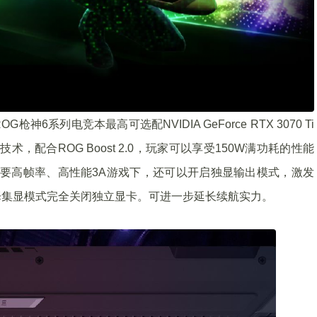
系列电竞本最高可选配NVIDIA GeForce RTX 3070 Ti
加速技术，配合ROG Boost 2.0，玩家可以享受150W满功耗的性能
在需要高帧率、高性能3A游戏下，还可以开启独显输出模式，激发
择集显模式完全关闭独立显卡。可进一步延长续航实力。