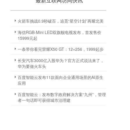
最新互联网坊间快讯
火箭车挑战0.9秒破百，追觅“星空计划”再耀北美
海信RGB-Mini LED双旗舰电视发布，首发售价
15999元起
一条带你看完荣耀X50 GT：12+256，1999起步
长安汽车3000亿入股华为？官方正式说法来了，
华为要做火车头
百度智能云发布11款面向企业通用场景的AI原生
应用
百度智能云：发布数字政府解决方案“九州”，管理
者一句话即可获得城市治理建