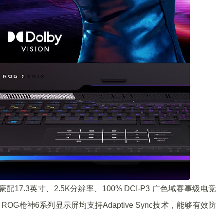
7.3英寸、2.5K分辨率、100% DCI-P3 广色域赛事级电竞
OG枪神6系列显示屏均支持Adaptive Sync技术，能够有效防