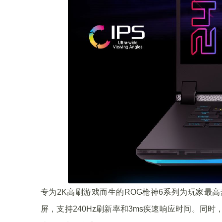
专为2K高刷游戏而生的ROG枪神6系列为玩家最高豪配1
屏，支持240Hz刷新率和3ms疾速响应时间。同时，R